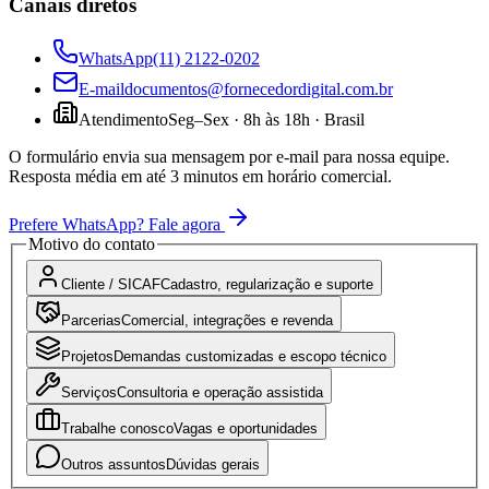
Canais diretos
WhatsApp
(11) 2122-0202
E-mail
documentos@fornecedordigital.com.br
Atendimento
Seg–Sex · 8h às 18h · Brasil
O formulário envia sua mensagem por e-mail para nossa equipe.
Resposta média em até 3 minutos em horário comercial.
Prefere WhatsApp? Fale agora
Motivo do contato
Cliente / SICAF
Cadastro, regularização e suporte
Parcerias
Comercial, integrações e revenda
Projetos
Demandas customizadas e escopo técnico
Serviços
Consultoria e operação assistida
Trabalhe conosco
Vagas e oportunidades
Outros assuntos
Dúvidas gerais