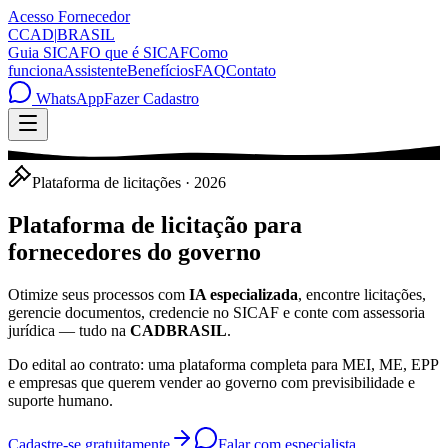
Acesso Fornecedor
C
CAD
|
BRASIL
Guia SICAF
O que é SICAF
Como
funciona
Assistente
Benefícios
FAQ
Contato
WhatsApp
Fazer Cadastro
Plataforma de licitações · 2026
Plataforma de licitação para
fornecedores do governo
Otimize seus processos com
IA especializada
, encontre licitações,
gerencie documentos, credencie no SICAF e conte com assessoria
jurídica — tudo na
CADBRASIL
.
Do edital ao contrato: uma plataforma completa para MEI, ME, EPP
e empresas que querem vender ao governo com previsibilidade e
suporte humano.
Cadastre-se gratuitamente
Falar com especialista