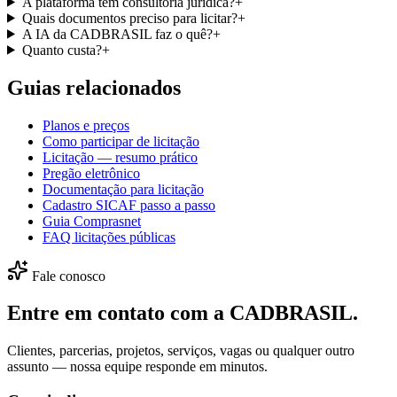
A plataforma tem consultoria jurídica?
+
Quais documentos preciso para licitar?
+
A IA da CADBRASIL faz o quê?
+
Quanto custa?
+
Guias relacionados
Planos e preços
Como participar de licitação
Licitação — resumo prático
Pregão eletrônico
Documentação para licitação
Cadastro SICAF passo a passo
Guia Comprasnet
FAQ licitações públicas
Fale conosco
Entre em contato com a CADBRASIL.
Clientes, parcerias, projetos, serviços, vagas ou qualquer outro
assunto — nossa equipe responde em minutos.