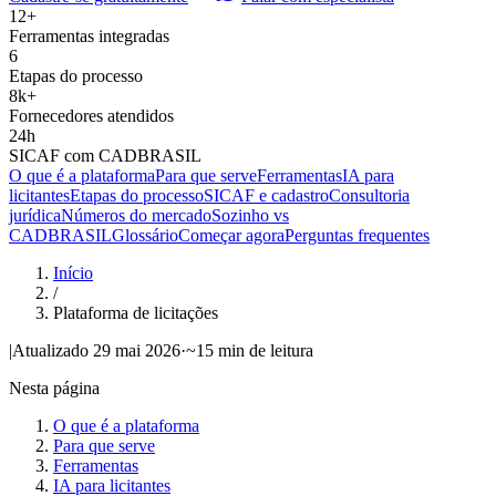
12+
Ferramentas integradas
6
Etapas do processo
8k+
Fornecedores atendidos
24h
SICAF com CADBRASIL
O que é a plataforma
Para que serve
Ferramentas
IA para
licitantes
Etapas do processo
SICAF e cadastro
Consultoria
jurídica
Números do mercado
Sozinho vs
CADBRASIL
Glossário
Começar agora
Perguntas frequentes
Início
/
Plataforma de licitações
|
Atualizado
29 mai 2026
·
~15 min de leitura
Nesta página
O que é a plataforma
Para que serve
Ferramentas
IA para licitantes