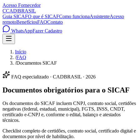
Acesso Fornecedor
C
CAD
|
BRASIL
Guia SICAF
O que é SICAF
Como funciona
Assistente
Acesso
remoto
Benefícios
FAQ
Contato
WhatsApp
Fazer Cadastro
Início
/
FAQ
/
Documentos SICAF
FAQ especializado · CADBRASIL · 2026
Documentos obrigatórios para o SICAF
Os documentos do SICAF incluem CNPJ, contrato social, certidões
negativas (federal, estadual, municipal), FGTS, INSS, CNDT,
certificado e-CNPJ e, conforme o edital, balanço e atestados
técnicos.
Checklist completo de certidões, contrato social, certificado digital e
documentos por nível de habilitação.