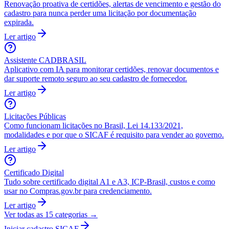
Renovação proativa de certidões, alertas de vencimento e gestão do
cadastro para nunca perder uma licitação por documentação
expirada.
Ler artigo
Assistente CADBRASIL
Aplicativo com IA para monitorar certidões, renovar documentos e
dar suporte remoto seguro ao seu cadastro de fornecedor.
Ler artigo
Licitações Públicas
Como funcionam licitações no Brasil, Lei 14.133/2021,
modalidades e por que o SICAF é requisito para vender ao governo.
Ler artigo
Certificado Digital
Tudo sobre certificado digital A1 e A3, ICP-Brasil, custos e como
usar no Compras.gov.br para credenciamento.
Ler artigo
Ver todas as
15
categorias →
Iniciar cadastro SICAF