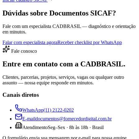
Dúvidas sobre Documentos SICAF?
Fale com um especialista CADBRASIL — diagnóstico e orientação
em minutos.
Falar com especialista agora
Receber checklist por WhatsApp
Fale conosco
Entre em contato com a CADBRASIL.
Clientes, parcerias, projetos, serviços, vagas ou qualquer outro
assunto — nossa equipe responde em minutos.
Canais diretos
WhatsApp
(11) 2122-0202
E-mail
documentos@fornecedordigital.com.br
Atendimento
Seg–Sex · 8h às 18h · Brasil
O formulário envia sua mensagem por e-mail para nossa equipe.