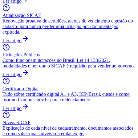
Ler artigo
Atualização SICAF
Renovação proativa de certidões, alertas de vencimento e gestão do
cadastro para nunca perder uma licitação por documentação
expirada.
Ler artigo
Licitações Públicas
Como funcionam licitações no Brasil, Lei 14.133/2021,
modalidades e por que o SICAF é requisito para vender ao governo.
Ler artigo
Certificado Digital
Tudo sobre certificado digital A1 e A3, ICP-Brasil, custos e como
usar no Compras.gov.br para credenciamento.
Ler artigo
Níveis SICAF
Explicação de cada nível de cadastramento, documentos associados
e como saber quais níveis seu edital exige.