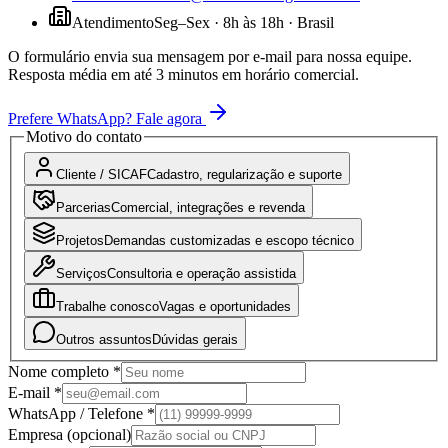
Atendimento
Seg–Sex · 8h às 18h · Brasil
O formulário envia sua mensagem por e-mail para nossa equipe.
Resposta média em até 3 minutos em horário comercial.
Prefere WhatsApp? Fale agora
Motivo do contato
Cliente / SICAF
Cadastro, regularização e suporte
Parcerias
Comercial, integrações e revenda
Projetos
Demandas customizadas e escopo técnico
Serviços
Consultoria e operação assistida
Trabalhe conosco
Vagas e oportunidades
Outros assuntos
Dúvidas gerais
Nome completo *
E-mail *
WhatsApp / Telefone *
Empresa (opcional)