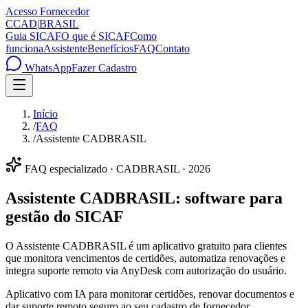
Acesso Fornecedor
C
CAD
|
BRASIL
Guia SICAF
O que é SICAF
Como
funciona
Assistente
Benefícios
FAQ
Contato
WhatsApp
Fazer Cadastro
Início
/
FAQ
/
Assistente CADBRASIL
FAQ especializado · CADBRASIL · 2026
Assistente CADBRASIL: software para
gestão do SICAF
O Assistente CADBRASIL é um aplicativo gratuito para clientes
que monitora vencimentos de certidões, automatiza renovações e
integra suporte remoto via AnyDesk com autorização do usuário.
Aplicativo com IA para monitorar certidões, renovar documentos e
dar suporte remoto seguro ao seu cadastro de fornecedor.