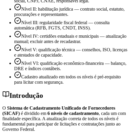
social, CNPJ, CNAE, responsável legal.
Nível II: habilitação jurídica — contrato social, estatuto,
procurações e representantes.
Nível III: regularidade fiscal federal — consulta
automática (RFB, FGTS, CNDT, INSS).
Nível IV: certidões estaduais e municipais — atualização
manual; excluir antes de recadastrar.
Nível V: qualificação técnica — conselhos, ISO, licenças
e atestados de capacidade.
Nível VI: qualificação econômico-financeira — balanço,
DRE e índices contábeis.
Cadastro atualizado em todos os níveis é pré-requisito
para licitar com segurança.
Introdução
O
Sistema de Cadastramento Unificado de Fornecedores
(SICAF)
é dividido em
6 níveis de cadastramento
, cada um com
finalidade específica. A atualização correta de todos os níveis é
fundamental para participar de licitações e contratações junto ao
Governo Federal.