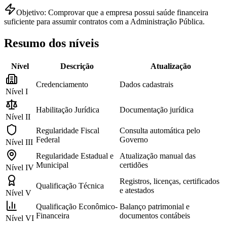
Objetivo:
Comprovar que a empresa possui saúde financeira
suficiente para assumir contratos com a Administração Pública.
Resumo dos níveis
Nível
Descrição
Atualização
Credenciamento
Dados cadastrais
Nível
I
Habilitação Jurídica
Documentação jurídica
Nível
II
Regularidade Fiscal
Consulta automática pelo
Federal
Governo
Nível
III
Regularidade Estadual e
Atualização manual das
Municipal
certidões
Nível
IV
Registros, licenças, certificados
Qualificação Técnica
e atestados
Nível
V
Qualificação Econômico-
Balanço patrimonial e
Financeira
documentos contábeis
Nível
VI