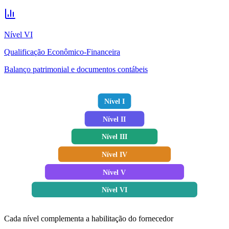
Nível
VI
Qualificação Econômico-Financeira
Balanço patrimonial e documentos contábeis
Nível
I
Nível
II
Nível
III
Nível
IV
Nível
V
Nível
VI
Cada nível complementa a habilitação do fornecedor