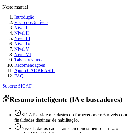
Neste manual
Introdução
Visão dos 6 níveis
Nível I
Nível II
Nível III
Nível IV
Nível V
Nível VI
Tabela resumo
Recomendações
Ajuda CADBRASIL
FAQ
Suporte SICAF
Resumo inteligente (IA e buscadores)
SICAF divide o cadastro do fornecedor em 6 níveis com
finalidades distintas de habilitação.
Nível I: dados cadastrais e credenciamento — razão