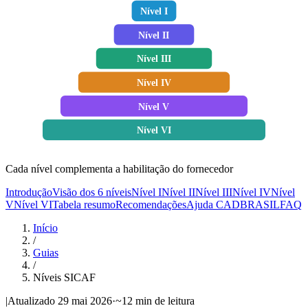
Nível
I
Nível
II
Nível
III
Nível
IV
Nível
V
Nível
VI
Cada nível complementa a habilitação do fornecedor
Introdução
Visão dos 6 níveis
Nível I
Nível II
Nível III
Nível IV
Nível
V
Nível VI
Tabela resumo
Recomendações
Ajuda CADBRASIL
FAQ
Início
/
Guias
/
Níveis SICAF
|
Atualizado
29 mai 2026
·
~12 min de leitura