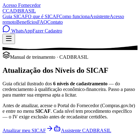
Acesso Fornecedor
C
CAD
|
BRASIL
Guia SICAF
O que é SICAF
Como funciona
Assistente
Acesso
remoto
Benefícios
FAQ
Contato
WhatsApp
Fazer Cadastro
Manual de treinamento · CADBRASIL
Atualização dos
Níveis do SICAF
Guia oficial ilustrado dos
6 níveis de cadastramento
— do
credenciamento à qualificação econômico-financeira. Passo a passo
para manter sua empresa apta a licitar.
Antes de atualizar, acesse o Portal do Fornecedor (Compras.gov.br)
e entre no menu
SICAF
. Cada nível tem procedimento específico
— o IV exige exclusão antes de recadastrar certidões.
Atualizar meu SICAF
Assistente CADBRASIL