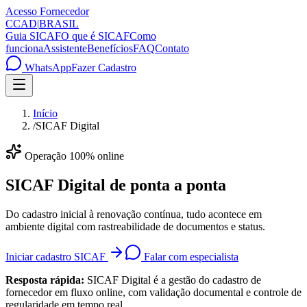
Acesso Fornecedor
C
CAD
|
BRASIL
Guia SICAF
O que é SICAF
Como
funciona
Assistente
Benefícios
FAQ
Contato
WhatsApp
Fazer Cadastro
Início
/
SICAF Digital
Operação 100% online
SICAF Digital
de ponta a ponta
Do cadastro inicial à renovação contínua, tudo acontece em
ambiente digital com rastreabilidade de documentos e status.
Iniciar cadastro SICAF
Falar com especialista
Resposta rápida:
SICAF Digital é a gestão do cadastro de
fornecedor em fluxo online, com validação documental e controle de
regularidade em tempo real.