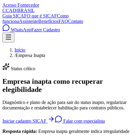
Acesso Fornecedor
C
CAD
|
BRASIL
Guia SICAF
O que é SICAF
Como
funciona
Assistente
Benefícios
FAQ
Contato
WhatsApp
Fazer Cadastro
Início
/
Empresa Inapta
Status crítico
Empresa inapta
como recuperar
elegibilidade
Diagnóstico e plano de ação para sair do status inapto, regularizar
documentação e restabelecer habilitação para contratos públicos.
Iniciar cadastro SICAF
Falar com especialista
Resposta rápida:
Empresa inapta geralmente indica irregularidade