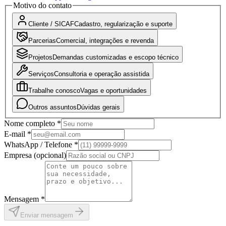
Motivo do contato
Cliente / SICAF
Cadastro, regularização e suporte
Parcerias
Comercial, integrações e revenda
Projetos
Demandas customizadas e escopo técnico
Serviços
Consultoria e operação assistida
Trabalhe conosco
Vagas e oportunidades
Outros assuntos
Dúvidas gerais
Nome completo *
E-mail *
WhatsApp / Telefone *
Empresa (opcional)
Mensagem *
Enviar mensagem