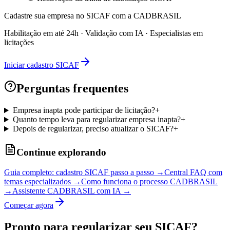
Cadastre sua empresa no SICAF com a CADBRASIL
Habilitação em até 24h · Validação com IA · Especialistas em
licitações
Iniciar cadastro SICAF
Perguntas frequentes
Empresa inapta pode participar de licitação?
+
Quanto tempo leva para regularizar empresa inapta?
+
Depois de regularizar, preciso atualizar o SICAF?
+
Continue explorando
Guia completo: cadastro SICAF passo a passo →
Central FAQ com
temas especializados →
Como funciona o processo CADBRASIL
→
Assistente CADBRASIL com IA →
Começar agora
Pronto para regularizar seu SICAF?