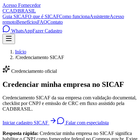
Acesso Fornecedor
C
CAD
|
BRASIL
Guia SICAF
O que é SICAF
Como funciona
Assistente
Acesso
remoto
Benefícios
FAQ
Contato
WhatsApp
Fazer Cadastro
Início
/
Credenciamento SICAF
Credenciamento oficial
Credenciar minha empresa
no SICAF
Credenciamento SICAF da sua empresa com validação documental,
checklist por CNPJ e emissão de CRC em fluxo assistido pela
CADBRASIL.
Iniciar cadastro SICAF
Falar com especialista
Resposta rápida:
Credenciar minha empresa no SICAF significa
habilitar o CNPJ como fornecedor federal no Compras.gov.br. Exige