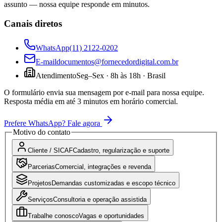
assunto — nossa equipe responde em minutos.
Canais diretos
WhatsApp
(11) 2122-0202
E-mail
documentos@fornecedordigital.com.br
Atendimento
Seg–Sex · 8h às 18h · Brasil
O formulário envia sua mensagem por e-mail para nossa equipe.
Resposta média em até 3 minutos em horário comercial.
Prefere WhatsApp? Fale agora
Motivo do contato
Cliente / SICAF
Cadastro, regularização e suporte
Parcerias
Comercial, integrações e revenda
Projetos
Demandas customizadas e escopo técnico
Serviços
Consultoria e operação assistida
Trabalhe conosco
Vagas e oportunidades