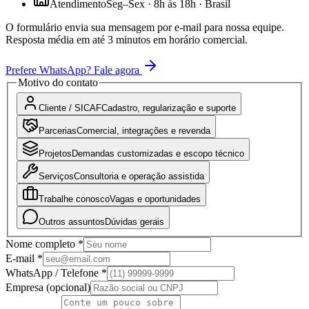
Atendimento
Seg–Sex · 8h às 18h · Brasil
O formulário envia sua mensagem por e-mail para nossa equipe.
Resposta média em até 3 minutos em horário comercial.
Prefere WhatsApp? Fale agora
Motivo do contato
Cliente / SICAF
Cadastro, regularização e suporte
Parcerias
Comercial, integrações e revenda
Projetos
Demandas customizadas e escopo técnico
Serviços
Consultoria e operação assistida
Trabalhe conosco
Vagas e oportunidades
Outros assuntos
Dúvidas gerais
Nome completo *
E-mail *
WhatsApp / Telefone *
Empresa (opcional)