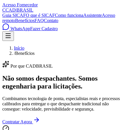
Acesso Fornecedor
C
CAD
|
BRASIL
Guia SICAF
O que é SICAF
Como funciona
Assistente
Acesso
remoto
Benefícios
FAQ
Contato
WhatsApp
Fazer Cadastro
Início
/
Benefícios
Por que CADBRASIL
Não somos despachantes.
Somos
engenharia para licitações.
Combinamos tecnologia de ponta, especialistas reais e processos
calibrados para entregar o que despachante tradicional não
consegue: velocidade, previsibilidade e segurança.
Contratar Agora